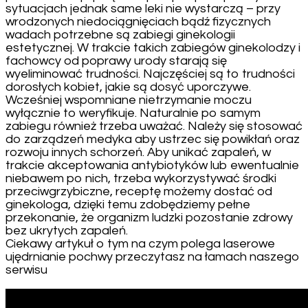
sytuacjach jednak same leki nie wystarczą – przy
wrodzonych niedociągnięciach bądź fizycznych
wadach potrzebne są zabiegi ginekologii
estetycznej. W trakcie takich zabiegów ginekolodzy i
fachowcy od poprawy urody starają się
wyeliminować trudności. Najczęściej są to trudności
dorosłych kobiet, jakie są dosyć uporczywe.
Wcześniej wspomniane nietrzymanie moczu
wyłącznie to weryfikuje. Naturalnie po samym
zabiegu również trzeba uważać. Należy się stosować
do zarządzeń medyka aby ustrzec się powikłań oraz
rozwoju innych schorzeń. Aby unikać zapaleń, w
trakcie akceptowania antybiotyków lub ewentualnie
niebawem po nich, trzeba wykorzystywać środki
przeciwgrzybiczne, receptę możemy dostać od
ginekologa, dzięki temu zdobędziemy pełne
przekonanie, że organizm ludzki pozostanie zdrowy
bez ukrytych zapaleń.
Ciekawy artykuł o tym na czym polega laserowe
ujędrnianie pochwy przeczytasz na łamach naszego
serwisu