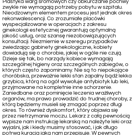
Plastyka warg sromowych czy obkurczanie pochwy
zwykle nie wymagają potrzeby pobytu w szpitalu.
Nieodzownym elementem procesu jest jednak okres
rekonwalescencji. Co zrozumiałe placówki
wyspecjalizowane w operacjach z zakresu
ginekologii estetycznej gwarantują optymalną
jakość usług, oraz szansę niezobowiązujących
konsultacji. Niezmiernie w szeregu przypadków
zwiedzając gabinety ginekologiczne, kobiety
dowiadują się o chorobie, jakiej w ogóle nie czują.
Dzieje się tak, bo narządy kobiece wymagają
szczególnej higieny oraz szczególnych zabiegów, o
których często zapominamy. Nie są to niepokojące
choróbska, przeważnie lekki stan zapalny bądź lekka
grzybica, którą na ogół wywołuje antybiotyk lub leki,
przyjmowane na kompletnie inne schorzenie.
Zaniedbane oraz pominięcie leczenia wrażliwych
organów, ma prawo prowadzić do trudnej choroby, z
którą będziemy musieli się zmagać poprzez długi
okres. To również dyskomfort, który objawia się
przez nietrzymanie moczu. Lekarz z całą pewnością
wypisze nam instrukcję lekarską na należyte leki oraz
wyjaśni, jak i kiedy musimy stosować, i jak długo
potrwa kuracja jaką nam przepisuje. W pewnych