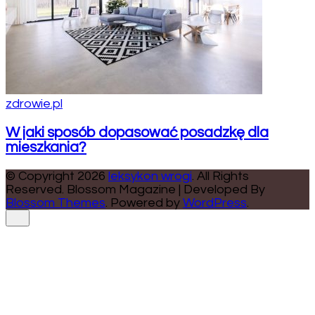
zdrowie.pl
W jaki sposób dopasować posadzkę dla
mieszkania?
© Copyright 2026
leksykon wrogi
. All Rights
Reserved.
Blossom Magazine | Developed By
Blossom Themes
.
Powered by
WordPress
.