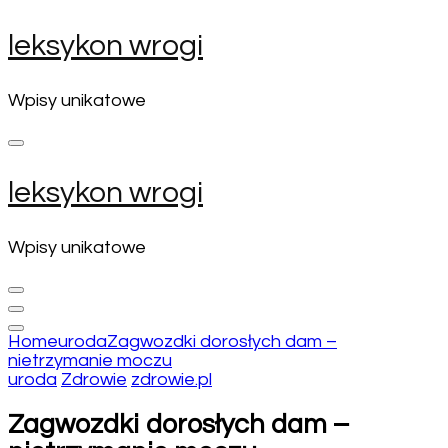
Skip
leksykon wrogi
to
content
(Press
Wpisy unikatowe
Enter)
leksykon wrogi
Wpisy unikatowe
Home
uroda
Zagwozdki dorosłych dam –
nietrzymanie moczu
uroda
Zdrowie
zdrowie.pl
Zagwozdki dorosłych dam –