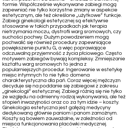
formie. Współcześnie wykonywane zabiegi mogą
zapewniać nie tylko korzystne zmiany w aspekcie
estetycznym, ale też określone „użytkowe” funkcje.
Zabiegi ginekologii estetycznej są efektywnie
stosowane w takich przypadkach jak terapia
nietrzymania moczu, dystrofii warg sromowych, czy
suchości pochwy. Dużym powodzeniem mogą
pochwalić się również procedury zapewniające
powiększenie punktu G, a więc poprawiające
odczuwalną przyjemność z życia płciowego. Często
motywem zabiegów bywają kompleksy. Zmniejszanie
kształtu warg sromowych to jedna z
popularniejszych procedur. Ingerowanie w estetykę
miejsc intymnych to nie tylko domena
charakterystyczna dla pań. Coraz więcej mężczyzn
decyduje się na poddanie się zabiegowi z zakresu
„ginekologii” estetycznej. Zabiegi różnią się nie tylko
ze względu na odmienny rodzaj wykonywania, ale też
stopień inwazyjności oraz co za tym idzie – koszty.
Ginekologia estetyczna jest gałęzią medycyny
dedykowaną głównie paniom i panom zamożnym.
Koszty są bowiem zauważalne, w zależności od
miejsca funkcjonowania placówki medycznej.