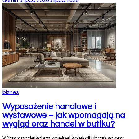
admin
3 lipca 2026
3 lipca 2026
biznes
Wyposażenie handlowe i
wystawowe – jak wpomagają na
wygląd oraz handel w butiku?
Wraz z nadejściem kolejnej kolekcji ubrań salony