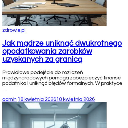
zdrowie.pl
Jak mądrze uniknąć dwukrotnego
opodatkowania zarobków
uzyskanych za granicą
Prawidłowe podejście do rozliczeń
międzynarodowych pomaga zabezpieczyć finanse
podatnika i uniknąć błędów formalnych. W praktyce
…
admin
18 kwietnia 2026
18 kwietnia 2026