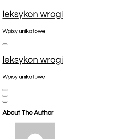
Skip
leksykon wrogi
to
content
(Press
Wpisy unikatowe
Enter)
leksykon wrogi
Wpisy unikatowe
About The Author