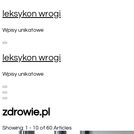
Skip
leksykon wrogi
to
content
(Press
Wpisy unikatowe
Enter)
leksykon wrogi
Wpisy unikatowe
zdrowie.pl
Showing: 1 - 10 of 60 Articles