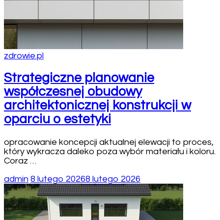
zdrowie.pl
Strategiczne planowanie
współczesnej obudowy
architektonicznej konstrukcji w
oparciu o estetyki
opracowanie koncepcji aktualnej elewacji to proces,
który wykracza daleko poza wybór materiału i koloru.
Coraz …
admin
8 lutego 2026
8 lutego 2026