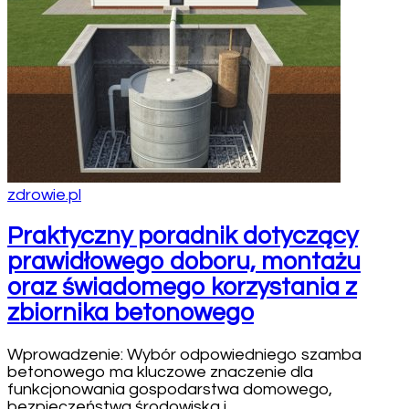
zdrowie.pl
Praktyczny poradnik dotyczący
prawidłowego doboru, montażu
oraz świadomego korzystania z
zbiornika betonowego
Wprowadzenie: Wybór odpowiedniego szamba
betonowego ma kluczowe znaczenie dla
funkcjonowania gospodarstwa domowego,
bezpieczeństwa środowiska i …