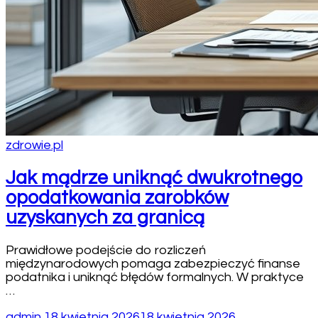
zdrowie.pl
Jak mądrze uniknąć dwukrotnego
opodatkowania zarobków
uzyskanych za granicą
Prawidłowe podejście do rozliczeń
międzynarodowych pomaga zabezpieczyć finanse
podatnika i uniknąć błędów formalnych. W praktyce
…
admin
18 kwietnia 2026
18 kwietnia 2026