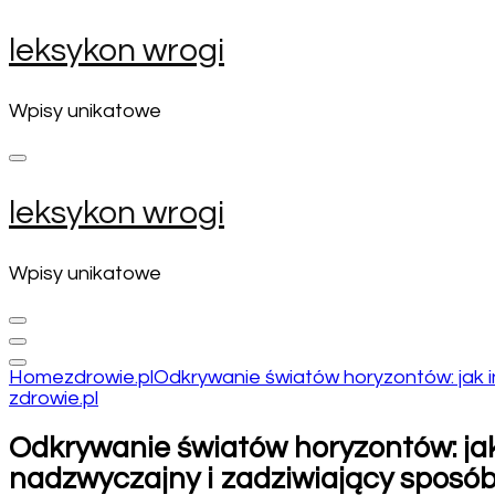
Skip
leksykon wrogi
to
content
(Press
Wpisy unikatowe
Enter)
leksykon wrogi
Wpisy unikatowe
Home
zdrowie.pl
Odkrywanie światów horyzontów: jak 
zdrowie.pl
Odkrywanie światów horyzontów: ja
nadzwyczajny i zadziwiający sposó