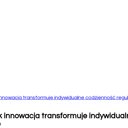
innowacja transformuje indywidualne codzienność regu
k innowacja transformuje indywidual
b