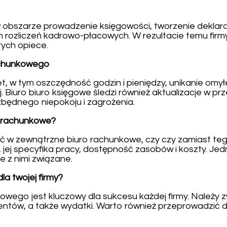
, w obszarze prowadzenie księgowości, tworzenie dekla
rozliczeń kadrowo-płacowych. W rezultacie temu firmy 
rych opiece.
rachunkowego
et, w tym oszczędność godzin i pieniędzy, unikanie om
. Biuro biuro księgowe śledzi również aktualizacje w p
będnego niepokoju i zagrożenia.
o rachunkowe?
wać w zewnątrzne biuro rachunkowe, czy czy zamiast te
y, jej specyfika pracy, dostępność zasobów i koszty. Jed
 z nimi związane.
a twojej firmy?
wego jest kluczowy dla sukcesu każdej firmy. Należy z
entów, a także wydatki. Warto również przeprowadzić dia