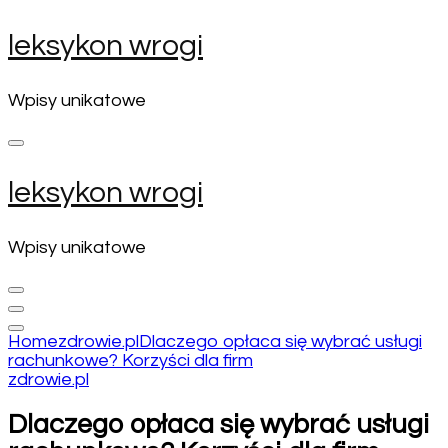
Skip
leksykon wrogi
to
content
(Press
Wpisy unikatowe
Enter)
leksykon wrogi
Wpisy unikatowe
Home
zdrowie.pl
Dlaczego opłaca się wybrać usługi
rachunkowe? Korzyści dla firm
zdrowie.pl
Dlaczego opłaca się wybrać usługi