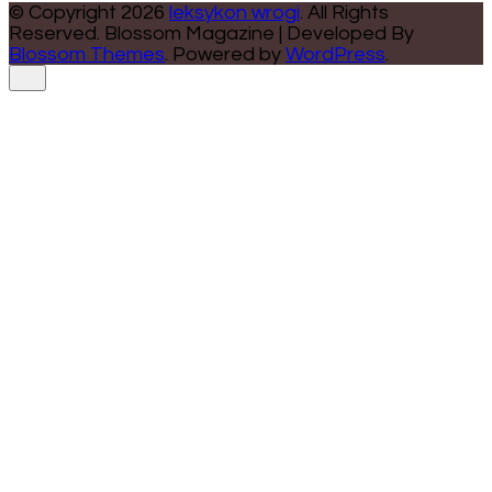
© Copyright 2026
leksykon wrogi
. All Rights
Reserved.
Blossom Magazine | Developed By
Blossom Themes
.
Powered by
WordPress
.