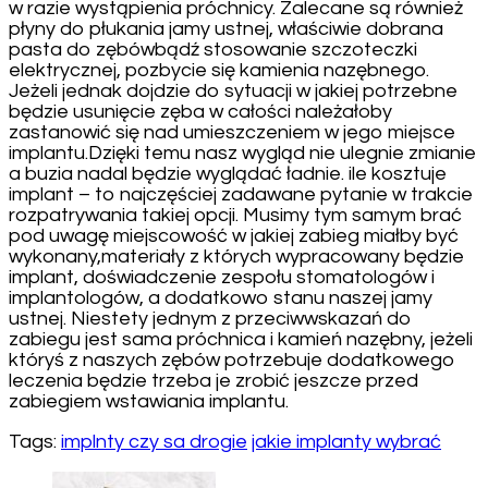
w razie wystąpienia próchnicy. Zalecane są również
płyny do płukania jamy ustnej, właściwie dobrana
pasta do zębówbądź stosowanie szczoteczki
elektrycznej, pozbycie się kamienia nazębnego.
Jeżeli jednak dojdzie do sytuacji w jakiej potrzebne
będzie usunięcie zęba w całości należałoby
zastanowić się nad umieszczeniem w jego miejsce
implantu.Dzięki temu nasz wygląd nie ulegnie zmianie
a buzia nadal będzie wyglądać ładnie. ile kosztuje
implant – to najczęściej zadawane pytanie w trakcie
rozpatrywania takiej opcji. Musimy tym samym brać
pod uwagę miejscowość w jakiej zabieg miałby być
wykonany,materiały z których wypracowany będzie
implant, doświadczenie zespołu stomatologów i
implantologów, a dodatkowo stanu naszej jamy
ustnej. Niestety jednym z przeciwwskazań do
zabiegu jest sama próchnica i kamień nazębny, jeżeli
któryś z naszych zębów potrzebuje dodatkowego
leczenia będzie trzeba je zrobić jeszcze przed
zabiegiem wstawiania implantu.
Tags:
implnty czy sa drogie
jakie implanty wybrać
Post