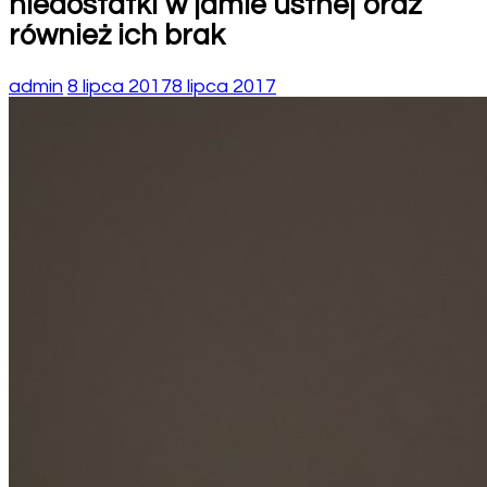
niedostatki w jamie ustnej oraz
również ich brak
admin
8 lipca 2017
8 lipca 2017