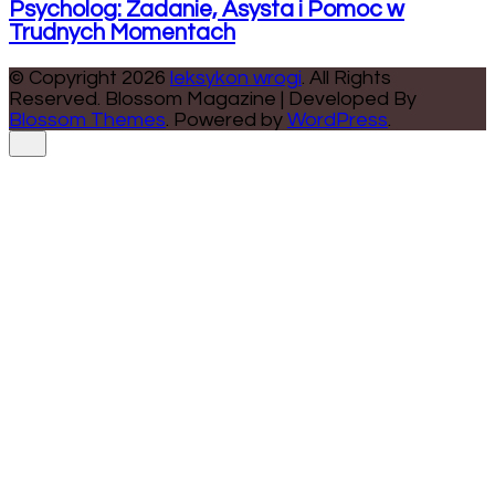
Psycholog: Zadanie, Asysta i Pomoc w
Trudnych Momentach
© Copyright 2026
leksykon wrogi
. All Rights
Reserved.
Blossom Magazine | Developed By
Blossom Themes
.
Powered by
WordPress
.