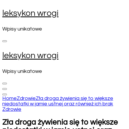
Skip
leksykon wrogi
to
content
(Press
Wpisy unikatowe
Enter)
leksykon wrogi
Wpisy unikatowe
Home
Zdrowie
Zła droga żywienia się to większe
niedostatki w jamie ustnej oraz również ich brak
Zdrowie
Zła droga żywienia się to większe