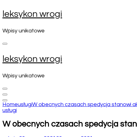
Skip
leksykon wrogi
to
content
(Press
Wpisy unikatowe
Enter)
leksykon wrogi
Wpisy unikatowe
Home
usługi
W obecnych czasach spedycja stanowi akt
usługi
W obecnych czasach spedycja stanow