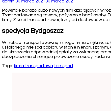
admin
30 marca 2021
30 marca 2021
Powstaje bardzo dużo nowych firm działających w róż
Transportowane są towary, pożywienie bądź osoby. T
firmy. Z kolei transport zewnętrzny od dostawców do
spedycja Bydgoszcz
W trakcie transportu zewnętrznego firma dzięki wcze
ustalonego miejsca odbioru w stanie nienaruszonym, w 
do uiszczenia odpowiedniej opłaty za wykonaną pra
ubezpieczenia chroniące przewożone osoby i ładunk
Tags:
firma transportowa
tarnsport
Post
Navigation