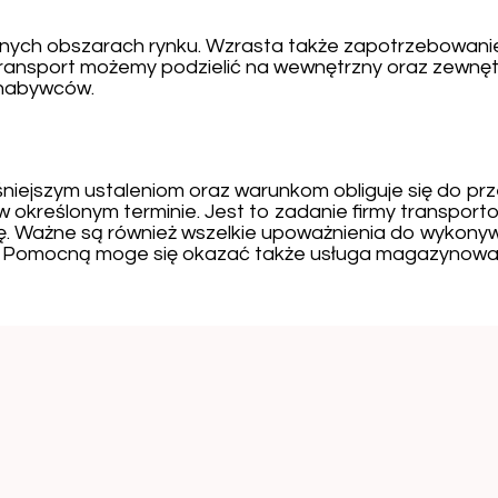
nych obszarach rynku. Wzrasta także zapotrzebowanie n
ransport możemy podzielić na wewnętrzny oraz zewnętr
 nabywców.
śniejszym ustaleniom oraz warunkom obliguje się do pr
określonym terminie. Jest to zadanie firmy transportow
cę. Ważne są również wszelkie upoważnienia do wykon
i. Pomocną moge się okazać także usługa magazynowa