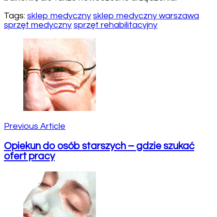
Tags:
sklep medyczny
sklep medyczny warszawa
sprzęt medyczny
sprzęt rehabilitacyjny
Post
Navigation
Previous Article
Opiekun do osób starszych – gdzie szukać
ofert pracy