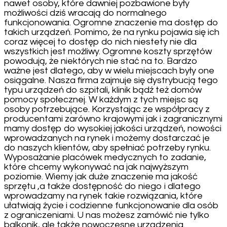
nawet osoby, które dawniej pozbawione były
możliwości dziś wracają do normalnego
funkcjonowania. Ogromne znaczenie ma dostęp do
takich urządzeń. Pomimo, że na rynku pojawia się ich
coraz więcej to dostęp do nich niestety nie dla
wszystkich jest możliwy. Ogromne koszty sprzętów
powodują, że niektórych nie stać na to. Bardzo
ważne jest dlatego, aby w wielu miejscach były one
osiągalne. Nasza firma zajmuje się dystrybucją tego
typu urządzeń do szpitali, klinik bądź też domów
pomocy społecznej. W każdym z tych miejsc są
osoby potrzebujące. Korzystając ze współpracy z
producentami zarówno krajowymi jak i zagranicznymi
mamy dostęp do wysokiej jakości urządzeń, nowości
wprowadzanych na rynek i możemy dostarczać je
do naszych klientów, aby spełniać potrzeby rynku.
Wyposażanie placówek medycznych to zadanie,
które chcemy wykonywać na jak najwyższym
poziomie. Wiemy jak duże znaczenie ma jakość
sprzętu ,a także dostępność do niego i dlatego
wprowadzamy na rynek takie rozwiązania, które
ułatwiają życie i codzienne funkcjonowanie dla osób
z ograniczeniami. U nas możesz zamówić nie tylko
balkonik, ale także nowoczesne urządzenia.