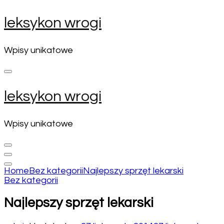
Skip
leksykon wrogi
to
content
(Press
Wpisy unikatowe
Enter)
leksykon wrogi
Wpisy unikatowe
Home
Bez kategorii
Najlepszy sprzęt lekarski
Bez kategorii
Najlepszy sprzęt lekarski