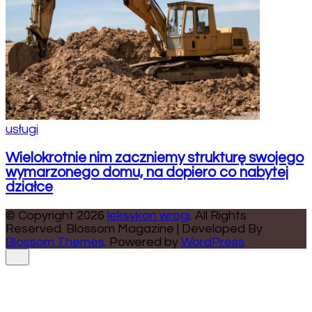
usługi
Wielokrotnie nim zaczniemy strukturę swojego
wymarzonego domu, na dopiero co nabytej
działce
© Copyright 2026
leksykon wrogi
. All Rights
Reserved.
Blossom Magazine | Developed By
Blossom Themes
.
Powered by
WordPress
.