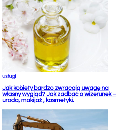
usługi
Jak kobiety bardzo zwracają uwagę na
własny wygląd? Jak zadbać o wizerunek –
uroda, makijaż , kosmetyki.