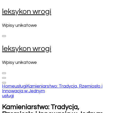
Skip
leksykon wrogi
to
content
(Press
Wpisy unikatowe
Enter)
leksykon wrogi
Wpisy unikatowe
Home
usługi
Kamieniarstwo: Tradycja, Rzemiosło i
Innowacja w Jednym
usługi
Kamieniarstwo: Tradycja,