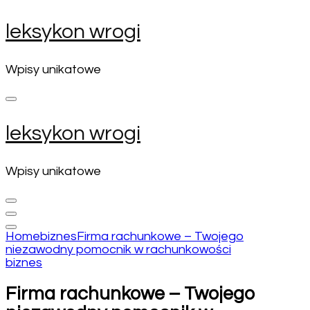
Skip
leksykon wrogi
to
content
(Press
Wpisy unikatowe
Enter)
leksykon wrogi
Wpisy unikatowe
Home
biznes
Firma rachunkowe – Twojego
niezawodny pomocnik w rachunkowości
biznes
Firma rachunkowe – Twojego