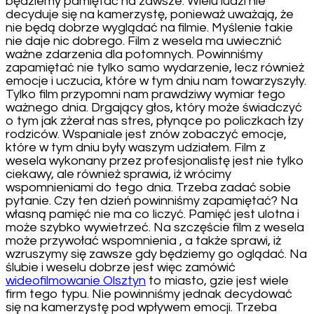
będziemy pamiętać na zawsze. Wielu ludzi nie
decyduje się na kamerzystę, ponieważ uważają, że
nie będą dobrze wyglądać na filmie. Myślenie takie
nie daje nic dobrego. Film z wesela ma uwiecznić
ważne zdarzenia dla potomnych. Powinniśmy
zapamiętać nie tylko samo wydarzenie, lecz również
emocje i uczucia, które w tym dniu nam towarzyszyły.
Tylko film przypomni nam prawdziwy wymiar tego
ważnego dnia. Drgający głos, który może świadczyć
o tym jak zżerał nas stres, płynące po policzkach łzy
rodziców. Wspaniale jest znów zobaczyć emocje,
które w tym dniu były waszym udziałem. Film z
wesela wykonany przez profesjonalistę jest nie tylko
ciekawy, ale również sprawia, iż wrócimy
wspomnieniami do tego dnia. Trzeba zadać sobie
pytanie. Czy ten dzień powinniśmy zapamiętać? Na
własną pamięć nie ma co liczyć. Pamięć jest ulotna i
może szybko wywietrzeć. Na szczęście film z wesela
może przywołać wspomnienia , a także sprawi, iż
wzruszymy się zawsze gdy będziemy go oglądać. Na
ślubie i weselu dobrze jest więc zamówić
wideofilmowanie Olsztyn
to miasto, gzie jest wiele
firm tego typu. Nie powinniśmy jednak decydować
się na kamerzystę pod wpływem emocji. Trzeba