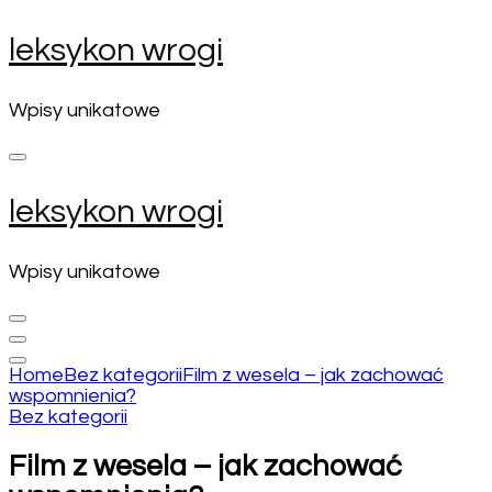
Skip
leksykon wrogi
to
content
(Press
Wpisy unikatowe
Enter)
leksykon wrogi
Wpisy unikatowe
Home
Bez kategorii
Film z wesela – jak zachować
wspomnienia?
Bez kategorii
Film z wesela – jak zachować